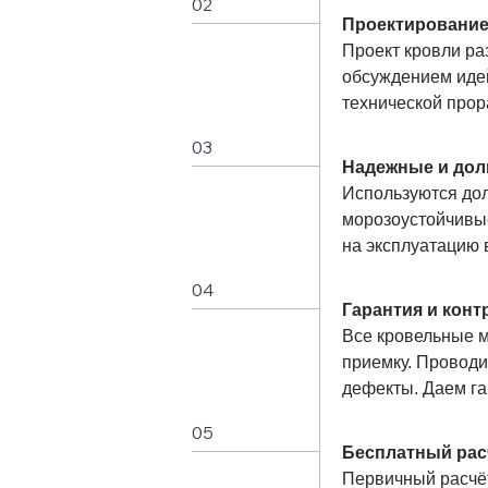
02
Проектирование
Проект кровли ра
обсуждением иде
технической прор
03
Надежные и дол
Используются дол
морозоустойчивы
на эксплуатацию 
04
Гарантия и конт
Все кровельные 
приемку. Провод
дефекты. Даем га
05
Бесплатный рас
Первичный расчёт