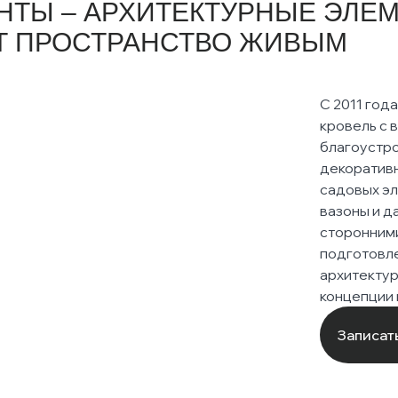
НТЫ – АРХИТЕКТУРНЫЕ ЭЛЕМ
 с
 с
политикой конфиденциальности
политикой конфиденциальности
Т ПРОСТРАНСТВО ЖИВЫМ
 заявку
 заявку
С 2011 год
кровель с
благоустр
декоративн
садовых эл
вазоны и д
сторонними
подготовле
архитектур
концепции
Записат