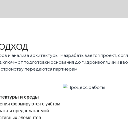
ОДХОД
ров и анализа архитектуры. Разрабатывается проект, сог
 ключ – от подготовки основания до гидроизоляции и вво
устройству передаются партнерам
тектуры и среды
ния формируются с учётом
мата и предполагаемой
ративных элементов