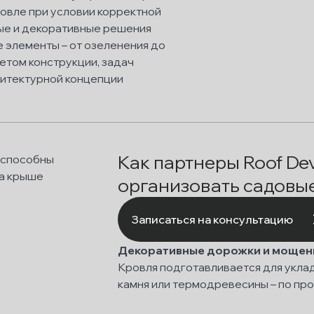
ровле при условии корректной
ые и декоративные решения
 элементы – от озеленения до
етом конструкции, задач
хитектурной концепции
Как партнеры Roof De
организовать садовы
Записаться на консультацию
Декоративные дорожки и мощен
Кровля подготавливается для уклад
камня или термодревесины – по пр