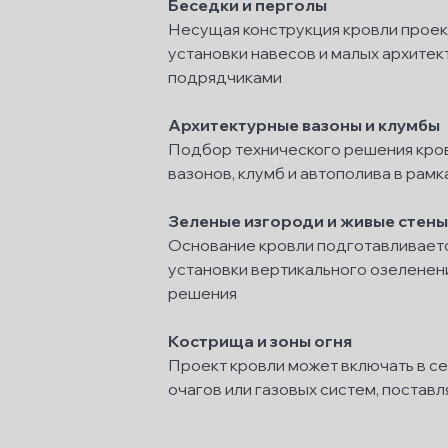
Беседки и перголы
Несущая конструкция кровли проек
установки навесов и малых архите
подрядчиками
Архитектурные вазоны и клумбы
Подбор технического решения кро
вазонов, клумб и автополива в рам
Зеленые изгороди и живые стены
Основание кровли подготавливает
установки вертикального озеленен
решения
Кострища и зоны огня
Проект кровли может включать в с
очагов или газовых систем, постав