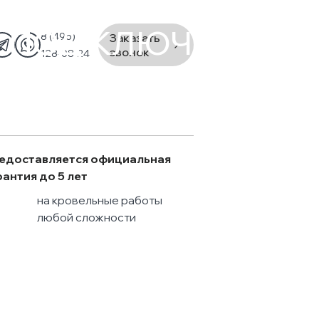
 ПОД КЛЮЧ
8 (495)
Заказать
звонок
128-08-24
едоставляется официальная
рантия до 5 лет
на кровельные работы
любой сложности