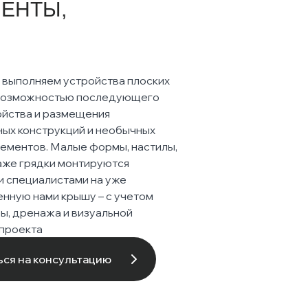
ЕНТЫ,
а выполняем устройства плоских
 возможностью последующего
ойства и размещения
ых конструкций и необычных
ементов. Малые формы, настилы,
аже грядки монтируются
 специалистами на уже
нную нами крышу – с учетом
ы, дренажа и визуальной
 проекта
ься на консультацию