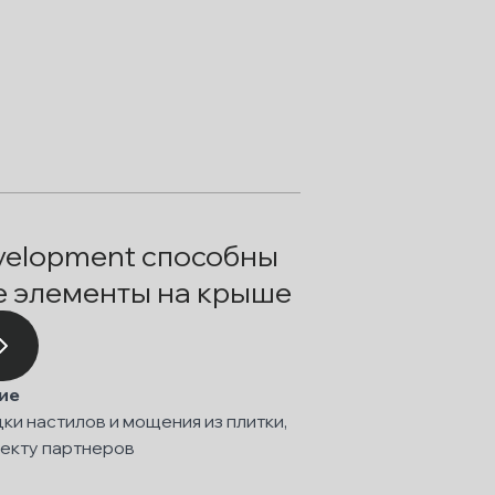
velopment способны
е элементы на крыше
ие
ки настилов и мощения из плитки,
оекту партнеров